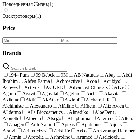
Повседневная Жизнь
(
1
)
Электротовары
(
1
)
Price
Brands
1944 Paris
99 Bebek
9M
AB Naturals
Abay
Abdi
İbrahim
Abfen Farma
Achroactive
Acon
Actibiyol
Activex
Activus
ACURE
Advanced Clinicals
Afye
Agarta
Agavit
Agavital
Ageflor
Aicha
Akavital
Akileine
Aktif
Al-Attar
Al-Jouf
Alchem Life
Alchimiste
Alessandro
Alfalino
Alfheim
Alix Avien
Alldermo
Alls Biocosmetics
Almediko
AloeDent
Alouette
Alpecin
Alsego
Altapharma
Altermed
Alterra
Anagen
Anti Natural
Apexis
Apidemica
Aquas
Argivit
Ari mucizesi
ArisLife
Arko
Arm &amp; Hammer
Armin
Arotolia
Arthroline
Artımed
Aselcioglu