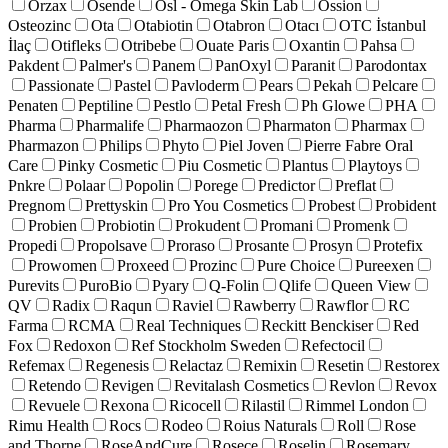
Orzax
Osende
Osl - Omega Skin Lab
Ossion
Osteozinc
Ota
Otabiotin
Otabron
Otacı
OTC İstanbul
İlaç
Otifleks
Otribebe
Ouate Paris
Oxantin
Pahsa
Pakdent
Palmer's
Panem
PanOxyl
Paranit
Parodontax
Passionate
Pastel
Pavloderm
Pears
Pekah
Pelcare
Penaten
Peptiline
Pestlo
Petal Fresh
Ph Glowe
PHA
Pharma
Pharmalife
Pharmaozon
Pharmaton
Pharmax
Pharmazon
Philips
Phyto
Piel Joven
Pierre Fabre Oral
Care
Pinky Cosmetic
Piu Cosmetic
Plantus
Playtoys
Pnkre
Polaar
Popolin
Porege
Predictor
Preflat
Pregnom
Prettyskin
Pro You Cosmetics
Probest
Probident
Probien
Probiotin
Prokudent
Promani
Promenk
Propedi
Propolsave
Proraso
Prosante
Prosyn
Protefix
Prowomen
Proxeed
Prozinc
Pure Choice
Pureexen
Purevits
PuroBio
Pyary
Q-Folin
Qlife
Queen View
QV
Radix
Raqun
Raviel
Rawberry
Rawflor
RC
Farma
RCMA
Real Techniques
Reckitt Benckiser
Red
Fox
Redoxon
Ref Stockholm Sweden
Refectocil
Refemax
Regenesis
Relactaz
Remixin
Resetin
Restorex
Retendo
Revigen
Revitalash Cosmetics
Revlon
Revox
Revuele
Rexona
Ricocell
Rilastil
Rimmel London
Rimu Health
Rocs
Rodeo
Roius Naturals
Roll
Rose
and Thorne
RoseAndCure
Rosece
Roselin
Rosemary