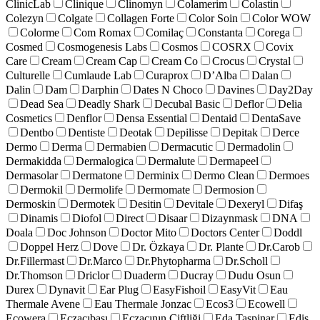
ClinicLab
Clinique
Clinomyn
Colamerim
Colastin
Colezyn
Colgate
Collagen Forte
Color Soin
Color WOW
Colorme
Com Romax
Comilaç
Constanta
Corega
Cosmed
Cosmogenesis Labs
Cosmos
COSRX
Covix
Care
Cream
Cream Cap
Cream Co
Crocus
Crystal
Culturelle
Cumlaude Lab
Curaprox
D’Alba
Dalan
Dalin
Dam
Darphin
Dates N Choco
Davines
Day2Day
Dead Sea
Deadly Shark
Decubal Basic
Deflor
Delia
Cosmetics
Denflor
Densa Essential
Dentaid
DentaSave
Dentbo
Dentiste
Deotak
Depilisse
Depitak
Derce
Dermo
Derma
Dermabien
Dermacutic
Dermadolin
Dermakidda
Dermalogica
Dermalute
Dermapeel
Dermasolar
Dermatone
Derminix
Dermo Clean
Dermoes
Dermokil
Dermolife
Dermomate
Dermosion
Dermoskin
Dermotek
Desitin
Devitale
Dexeryl
Difaş
Dinamis
Diofol
Direct
Disaar
Dizaynmask
DNA
Doala
Doc Johnson
Doctor Mito
Doctors Center
Doddl
Doppel Herz
Dove
Dr. Özkaya
Dr. Plante
Dr.Carob
Dr.Fillermast
Dr.Marco
Dr.Phytopharma
Dr.Scholl
Dr.Thomson
Driclor
Duaderm
Ducray
Dudu Osun
Durex
Dynavit
Ear Plug
EasyFishoil
EasyVit
Eau
Thermale Avene
Eau Thermale Jonzac
Ecos3
Ecowell
Ecowera
Eczacıbaşı
Eczacının Çiftliği
Eda Taspinar
Edis