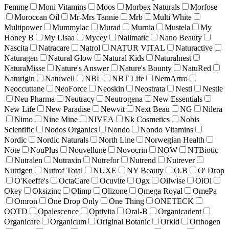
Femme
Moni Vitamins
Moos
Morbex Naturals
Morfose
Moroccan Oil
Mr-Mrs Tannie
Mrb
Multi White
Multipower
Mummylac
Murad
Murnia
Mustela
My
Honey B
My Lisaa
Mycey
Nailmatic
Nano Beauty
Nascita
Natracare
Natrol
NATUR VITAL
Naturactive
Naturagen
Natural Glow
Natural Kids
Naturalnest
NaturaMisse
Nature's Answer
Nature's Bounty
NatuRed
Naturigin
Natuwell
NBL
NBT Life
NemArtro
Neoccuttane
NeoForce
Neoskin
Neostrata
Nesti
Nestle
Neu Pharma
Neutracy
Neutrogena
New Essentials
New Life
New Paradise
Newvit
Next Beau
NG
Nilera
Nimo
Nine Mine
NIVEA
Nk Cosmetics
Nobis
Scientific
Nodos Organics
Nondo
Nondo Vitamins
Nordic
Nordic Naturals
North Line
Norwegian Health
Note
NouPlus
Nouvellune
Novocrin
NOW
NTBiotic
Nutralen
Nutraxin
Nutrefor
Nutrend
Nutrever
Nutrigen
Nutrof Total
NUXE
NY Beauty
O.B
O' Drop
O'Keeffe's
OctaCare
Ocuvite
Ogx
Oilwise
OiOi
Okey
Oksizinc
Olimp
Olizone
Omega Royal
OmePa
Omron
One Drop Only
One Thing
ONETECK
OOTD
Opalescence
Optivita
Oral-B
Organicadent
Organicare
Organicum
Original Botanic
Orkid
Orthogen