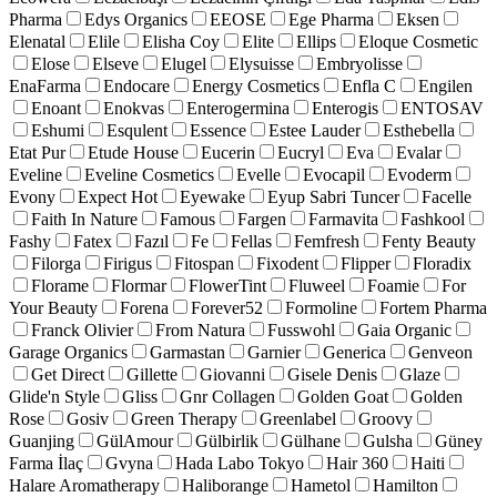
Pharma
Edys Organics
EEOSE
Ege Pharma
Eksen
Elenatal
Elile
Elisha Coy
Elite
Ellips
Eloque Cosmetic
Elose
Elseve
Elugel
Elysuisse
Embryolisse
EnaFarma
Endocare
Energy Cosmetics
Enfla C
Engilen
Enoant
Enokvas
Enterogermina
Enterogis
ENTOSAV
Eshumi
Esqulent
Essence
Estee Lauder
Esthebella
Etat Pur
Etude House
Eucerin
Eucryl
Eva
Evalar
Eveline
Eveline Cosmetics
Evelle
Evocapil
Evoderm
Evony
Expect Hot
Eyewake
Eyup Sabri Tuncer
Facelle
Faith In Nature
Famous
Fargen
Farmavita
Fashkool
Fashy
Fatex
Fazıl
Fe
Fellas
Femfresh
Fenty Beauty
Filorga
Firigus
Fitospan
Fixodent
Flipper
Floradix
Florame
Flormar
FlowerTint
Fluweel
Foamie
For
Your Beauty
Forena
Forever52
Formoline
Fortem Pharma
Franck Olivier
From Natura
Fusswohl
Gaia Organic
Garage Organics
Garmastan
Garnier
Generica
Genveon
Get Direct
Gillette
Giovanni
Gisele Denis
Glaze
Glide'n Style
Gliss
Gnr Collagen
Golden Goat
Golden
Rose
Gosiv
Green Therapy
Greenlabel
Groovy
Guanjing
GülAmour
Gülbirlik
Gülhane
Gulsha
Güney
Farma İlaç
Gvyna
Hada Labo Tokyo
Hair 360
Haiti
Halare Aromatherapy
Haliborange
Hametol
Hamilton