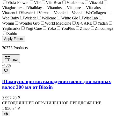
Viola Flower
VIP
Vita Bear
Vitabiotics
Vitacold
Vitaglucan+
Vitallday
Vitamins
Vitapure
Vitasalus
Vitasent
Vitawin
Vitrex
Voonka
Voop
WeCollagen
Wee Baby
Weleda
Wellcare
White Glo
WiseLab
Womm
Wonder Gro
World Medicine
X-CARE
Yadah
Yeşilmarka
Yogi Care
Yoko
YouPlus
Zinco
Zincomega
Zubio
Apply Filters
30373
Products
Filter
-
45
%
Шампунь против выпадения волос для жирных
волос 300 мл от Bioxin
3 557,70 ₽
СЕГОДНЯШНЕЕ ОГРАНИЧЕННОЕ ПРЕДЛОЖЕНИЕ
1 956,84 ₽