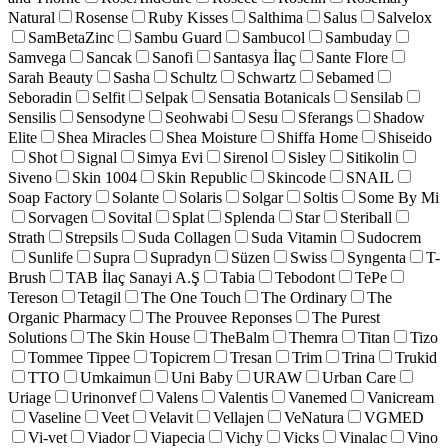
Natural
Rosense
Ruby Kisses
Salthima
Salus
Salvelox
SamBetaZinc
Sambu Guard
Sambucol
Sambuday
Samvega
Sancak
Sanofi
Santasya İlaç
Sante Flore
Sarah Beauty
Sasha
Schultz
Schwartz
Sebamed
Seboradin
Selfit
Selpak
Sensatia Botanicals
Sensilab
Sensilis
Sensodyne
Seohwabi
Sesu
Sferangs
Shadow
Elite
Shea Miracles
Shea Moisture
Shiffa Home
Shiseido
Shot
Signal
Simya Evi
Sirenol
Sisley
Sitikolin
Siveno
Skin 1004
Skin Republic
Skincode
SNAIL
Soap Factory
Solante
Solaris
Solgar
Soltis
Some By Mi
Sorvagen
Sovital
Splat
Splenda
Star
Steriball
Strath
Strepsils
Suda Collagen
Suda Vitamin
Sudocrem
Sunlife
Supra
Supradyn
Süzen
Swiss
Syngenta
T-
Brush
TAB İlaç Sanayi A.Ş
Tabia
Tebodont
TePe
Tereson
Tetagil
The One Touch
The Ordinary
The
Organic Pharmacy
The Prouvee Reponses
The Purest
Solutions
The Skin House
TheBalm
Themra
Titan
Tizo
Tommee Tippee
Topicrem
Tresan
Trim
Trina
Trukid
TTO
Umkaimun
Uni Baby
URAW
Urban Care
Uriage
Urinonvef
Valens
Valentis
Vanemed
Vanicream
Vaseline
Veet
Velavit
Vellajen
VeNatura
VGMED
Vi-vet
Viador
Viapecia
Vichy
Vicks
Vinalac
Vino