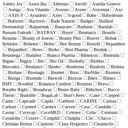
Ashley Joy
Assos İlaç
Athenias
Atrofit
Aurelia Geneve
Auriga
Ava Vitamin
Aveeno
Avene
Avicenna
Axe
AXIS-Y
Aysadem
Aztec
b-good
Babe
Babydream
Babyton
Bactovis
Bade Natural
Badger
Bailleul
Dermatoloji
Balparmak
Banacare
Barbaris
Barulab
Bassam Fattouh
BAYBAY
Bayer
Beamarry
Beaulis
Beausta
Beauty of Joseon
Beauty Plus
Beaver
Bebak
Bebedor
Bebeten
Bebsi
Bee Beauty
Benefit
Bepanthen
Bepanthol
Beres
Berko
Best Pharma
Bestlak
Betamega
Bialabor
Bianco Pharma
Bibimcos
Bielenda
Bigaia
Bigjoy
Bio
Bio Oil
Biobaby
Bioblas
Biocodex
Biodance
Bioder
Bioderma
Biodesis
Biohira
Biolane
Biomagic
Biomet
Bion
BioNike
Bionnex
Biorga
Biosmile
Biowell
Bioxcin
Bitex
Blistex
BMT
Bootiful
Botanica Comfort
Bourjois
Brava
Breathe Right
Broadway
Bruno Baby
Bübchen
Bucco
Therm
Budolife
BugaLab
Burt's Bees
Cake
Canped
Cantu
Capicade
Capila
Carbiem
CARINE
Carissa
Carlson
Carmed
Carmex
Carven
Casa
Caudalie
Caviar
Cececap
CeceMED
Celenes
Celia
Centrum
Ceradolin
Cerave
Cetaphil
Chalpha
Chi
Chicco
Christian Breton
Claderm
Clara Hygienics
Cleantechs