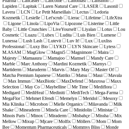
Pharma
Lancaster
Lancome
Lanomast
Lansinoh
Lapiden
Lapitak
Laren Natural Care
LASER
Lasonil
Lavera
LCN
Le Petit Marseillais
Lectus
Ledoria
Kozmetik
Lesielle
Let'scrub
Lierac
Lifetime
LifeXtra
Ligone
Linola
LipoVia
Lipozone
Listerine
Little
Baby
Little Crunchies
LiveYourself
Liyalan
Lotus
Lou
Cosmetic
Luazu
Lubex
Ludita
Luis Bien
Lumene
Lunessa
Lush Lash
Lutevit
Luv It!
Lux
Luxliss
Professional
Luxy Bio
LYKD
LYN Skincare
Lytess
M.ASAM
MagGlow
Magni5
Magnimore
Maira
Majesty
Mamaaura
Mamajoo
Mamsel
Mandy Care
Marble
Marc Anthony
Mardini Kozmetik
Marnys
Martiderm
Maruderm
Marvis
Mary May
Master Of
Matcha Premium Japanese
Matriks
Matsu
Maui
Mavala
Max Immun
MaxBiotic
MaxDefend
Maxrosa
Maxx
Selection
May Co
Maybelline
Me Time
Mediflora
Medigard
MediHeal
Mediniti
MediTech
Mega-Farma
MegaFlor
Mehmet Efendi
Memelyn
Meridol
Mesoxy
Mia Klinika
Microbon
Mielle Organics
Milavanda
Milk
Shake
Mineaderm
Minela Care
Minidolin
Ministar
Minois Paris
Minox
Miraderm
Misbahçe
Missha
Mix
Mellow
Mixup
Mjcare
Molfix
Möllers
Mom
Mom
Bee
Momentum Pharmaceuticals
Mommys Bliss
Monde