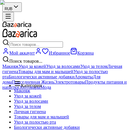
RUB
Мой аккаунт
Избранное
Корзина
Поиск товаров...
Макияж
Уход за кожей
Уход за волосами
Уход за телом
Личная
гигиена
Товары для мам и малышей
Уход за полостью
рта
Биологически активные добавки
Ароматы
Для
дома
Повседневная Жизнь
Электротовары
Продукты питания и
Категории
напитки
Зоотовары
Мода
Макияж
Уход за кожей
Уход за волосами
Уход за телом
Личная гигиена
Товары для мам и малышей
Уход за полостью рта
Биологически активные добавки