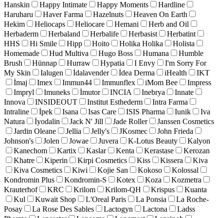
Hanskin
Happy Intimate
Happy Moments
Hardline
Haruharu
Haver Farma
Hazelnuts
Heaven On Earth
Hekim
Heliocaps
Heliocare
Hemani
Herb and Oil
Herbaderm
Herbaland
Herbalife
Herbasist
Herbatint
HHS
Hi Smile
Hipp
Hoito
Holika Holika
Holista
Homemade
Hud Multiva
Hugo Boss
Humana
Humble
Brush
Hünnap
Hurraw
Hypatia
I Envy
I'm Sorry For
My Skin
Ialugen
İdalavender
İdea Derma
iHealth
IKT
İmaj
Imex
Immun44
Immunflex
iMom Bee
Impress
Impryl
Imuneks
İmutor
INCIA
Inebrya
Innate
Innova
INSIDEOUT
Institut Esthederm
Intra Farma
Intraline
İpek
Isana
Isas Care
ISIS Pharma
Iunik
Iva
Natura
İyodalin
Jack N' Jill
Jade Roller
Janssen Cosmetics
Jardin Oleane
Jellia
Jelly's
JKosmec
John Frieda
Johnson's
Jolen
Jowae
Juvera
K-Lotus Beauty
Kalyon
Kanechom
Kartix
Kaslar
Kenta
Kerastase
Kerozan
Khatre
Kiperin
Kirpi Cosmetics
Kiss
Kissera
Kiva
Kiva Cosmetics
Kiwi
Kojie San
Kokoso
Kolossal
Kondromin Plus
Kondromin-S
Kotex
Koza
Kozmetra
Krauterhof
KRC
Krilom
Krilom-QH
Krispus
Kuanta
Kul
Kuwait Shop
L'Oreal Paris
La Ponsia
La Roche-
Posay
La Rose Des Sables
Lactogyn
Lactona
Ladss