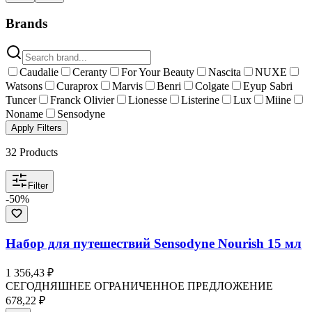
Brands
Caudalie
Ceranty
For Your Beauty
Nascita
NUXE
Watsons
Curaprox
Marvis
Benri
Colgate
Eyup Sabri
Tuncer
Franck Olivier
Lionesse
Listerine
Lux
Miine
Noname
Sensodyne
Apply Filters
32
Products
Filter
-
50
%
Набор для путешествий Sensodyne Nourish 15 мл
1 356,43 ₽
СЕГОДНЯШНЕЕ ОГРАНИЧЕННОЕ ПРЕДЛОЖЕНИЕ
678,22 ₽