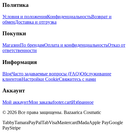
Политика
Условия и положения
Конфиденциальность
Возврат и
обмен
Доставка и отгрузка
Покупки
Магазин
По брендам
Оплата и конфиденциальность
Отказ от
ответственности
Информация
Blog
Часто задаваемые вопросы (FAQ)
Обслуживание
клиентов
Настройки Cookie
Свяжитесь с нами
Аккаунт
Мой аккаунт
Мои заказы
footer.cart
Избранное
© 2026 Все права защищены. Bazaarica Cosmatic
Tabby
Tamara
PayPal
Tab
Visa
Mastercard
Mada
Apple Pay
Google
Pay
Stripe