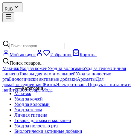
RUB
Мой аккаунт
Избранное
Корзина
Поиск товаров...
Макияж
Уход за кожей
Уход за волосами
Уход за телом
Личная
гигиена
Товары для мам и малышей
Уход за полостью
рта
Биологически активные добавки
Ароматы
Для
дома
Повседневная Жизнь
Электротовары
Продукты питания и
Категории
напитки
Зоотовары
Мода
Макияж
Уход за кожей
Уход за волосами
Уход за телом
Личная гигиена
Товары для мам и малышей
Уход за полостью рта
Биологически активные добавки