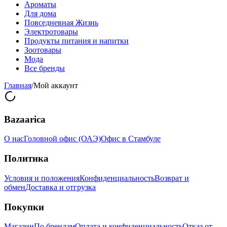
Ароматы
Для дома
Повседневная Жизнь
Электротовары
Продукты питания и напитки
Зоотовары
Мода
Все бренды
Главная
/
Мой аккаунт
Bazaarica
О нас
Головной офис (ОАЭ)
Офис в Стамбуле
Политика
Условия и положения
Конфиденциальность
Возврат и
обмен
Доставка и отгрузка
Покупки
Магазин
По брендам
Оплата и конфиденциальность
Отказ от