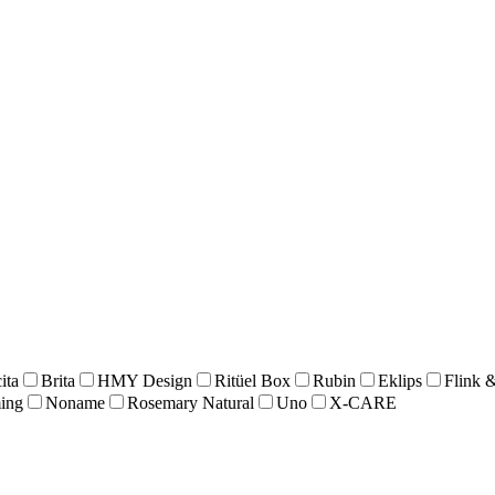
ita
Brita
HMY Design
Ritüel Box
Rubin
Eklips
Flink 
ing
Noname
Rosemary Natural
Uno
X-CARE