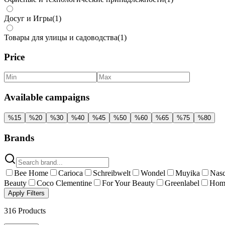
Досуг и Игры
(
1
)
Товары для улицы и садоводства
(
1
)
Price
Available campaigns
%
15
%
20
%
30
%
40
%
45
%
50
%
60
%
65
%
75
%
80
Brands
Bee Home
Carioca
Schreibwelt
Wondel
Muyika
Nasc
Beauty
Coco Clementine
For Your Beauty
Greenlabel
Hom
Apply Filters
316
Products