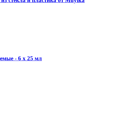
из стекла и пластика от Muyika
мые - 6 x 25 мл