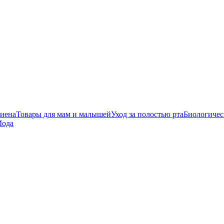
гиена
Товары для мам и малышей
Уход за полостью рта
Биологичес
ода