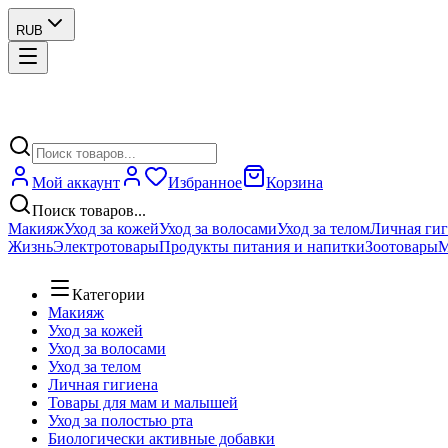
RUB
Мой аккаунт
Избранное
Корзина
Поиск товаров...
Макияж
Уход за кожей
Уход за волосами
Уход за телом
Личная ги
Жизнь
Электротовары
Продукты питания и напитки
Зоотовары
М
Категории
Макияж
Уход за кожей
Уход за волосами
Уход за телом
Личная гигиена
Товары для мам и малышей
Уход за полостью рта
Биологически активные добавки