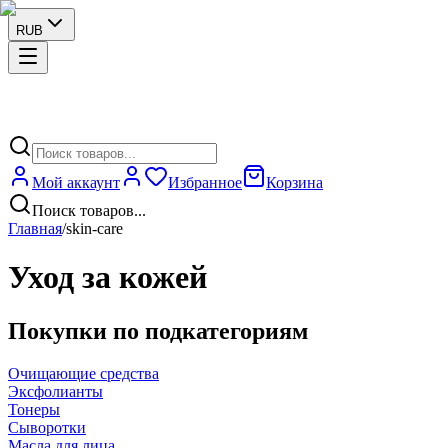
RUB
Мой аккаунт
Избранное
Корзина
Поиск товаров...
Главная
/
skin-care
Уход за кожей
Покупки по подкатегориям
Очищающие средства
Эксфолианты
Тонеры
Сыворотки
Масла для лица