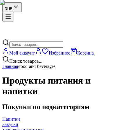
RUB
Мой аккаунт
Избранное
Корзина
Поиск товаров...
Главная
/
food-and-beverages
Продукты питания и
напитки
Покупки по подкатегориям
Напитки
Закуски
Зерновые и завтраки