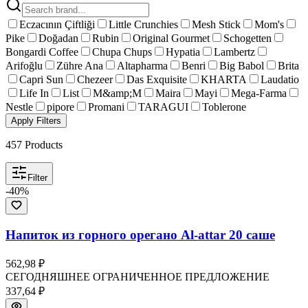
Eczacının Çiftliği
Little Crunchies
Mesh Stick
Mom's
Pike
Doğadan
Rubin
Original Gourmet
Schogetten
Bongardi Coffee
Chupa Chups
Hypatia
Lambertz
Arifoğlu
Zühre Ana
Altapharma
Benri
Big Babol
Brita
Capri Sun
Chezeer
Das Exquisite
KHARTA
Laudatio
Life In
List
M&amp;M
Maira
Mayi
Mega-Farma
Nestle
pipore
Promani
TARAGUI
Toblerone
Apply Filters
457
Products
Filter
-
40
%
Напиток из горного орегано Al-attar 20 саше
562,98 ₽
СЕГОДНЯШНЕЕ ОГРАНИЧЕННОЕ ПРЕДЛОЖЕНИЕ
337,64 ₽