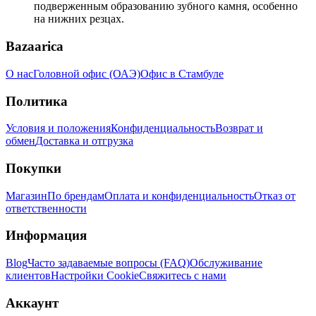
подверженным образованию зубного камня, особенно
на нижних резцах.
Bazaarica
О нас
Головной офис (ОАЭ)
Офис в Стамбуле
Политика
Условия и положения
Конфиденциальность
Возврат и
обмен
Доставка и отгрузка
Покупки
Магазин
По брендам
Оплата и конфиденциальность
Отказ от
ответственности
Информация
Blog
Часто задаваемые вопросы (FAQ)
Обслуживание
клиентов
Настройки Cookie
Свяжитесь с нами
Аккаунт