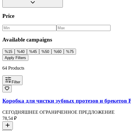
Price
Available campaigns
%
15
%
40
%
45
%
50
%
60
%
75
Apply Filters
64
Products
Filter
Коробка для чистки зубных протезов и брекетов 
СЕГОДНЯШНЕЕ ОГРАНИЧЕННОЕ ПРЕДЛОЖЕНИЕ
78,54 ₽