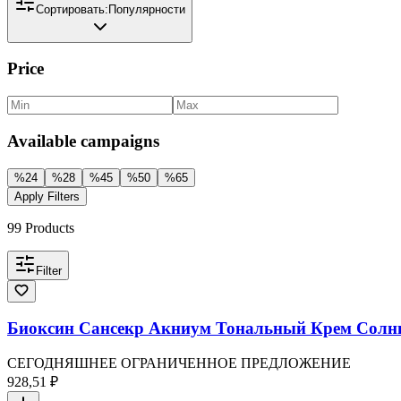
Сортировать:
Популярности
Price
Available campaigns
%
24
%
28
%
45
%
50
%
65
Apply Filters
99
Products
Filter
Биоксин Сансекр Акниум Тональный Крем Солн
СЕГОДНЯШНЕЕ ОГРАНИЧЕННОЕ ПРЕДЛОЖЕНИЕ
928,51 ₽