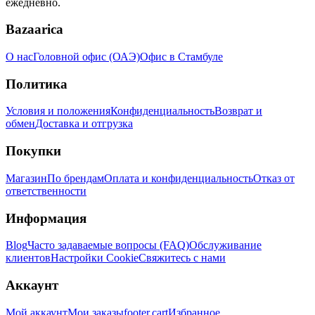
ежедневно.
Bazaarica
О нас
Головной офис (ОАЭ)
Офис в Стамбуле
Политика
Условия и положения
Конфиденциальность
Возврат и
обмен
Доставка и отгрузка
Покупки
Магазин
По брендам
Оплата и конфиденциальность
Отказ от
ответственности
Информация
Blog
Часто задаваемые вопросы (FAQ)
Обслуживание
клиентов
Настройки Cookie
Свяжитесь с нами
Аккаунт
Мой аккаунт
Мои заказы
footer.cart
Избранное