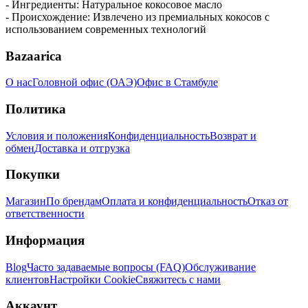
- Ингредиенты: Натуральное кокосовое масло
- Происхождение: Извлечено из премиальных кокосов с
использованием современных технологий
Bazaarica
О нас
Головной офис (ОАЭ)
Офис в Стамбуле
Политика
Условия и положения
Конфиденциальность
Возврат и
обмен
Доставка и отгрузка
Покупки
Магазин
По брендам
Оплата и конфиденциальность
Отказ от
ответственности
Информация
Blog
Часто задаваемые вопросы (FAQ)
Обслуживание
клиентов
Настройки Cookie
Свяжитесь с нами
Аккаунт