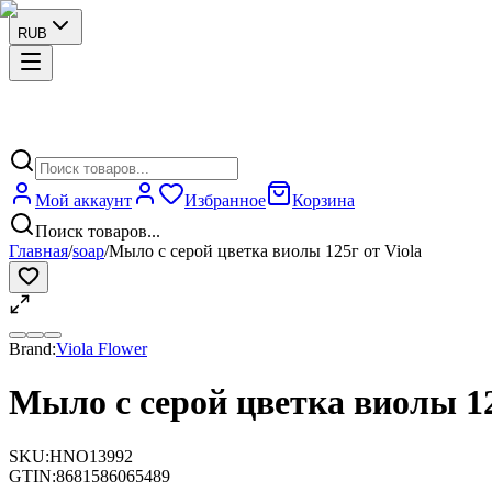
RUB
Мой аккаунт
Избранное
Корзина
Поиск товаров...
Главная
/
soap
/
Мыло с серой цветка виолы 125г от Viola
Brand:
Viola Flower
Мыло с серой цветка виолы 12
SKU:
HNO13992
GTIN:
8681586065489