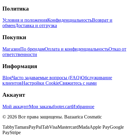
Политика
Условия и положения
Конфиденциальность
Возврат и
обмен
Доставка и отгрузка
Покупки
Магазин
По брендам
Оплата и конфиденциальность
Отказ от
ответственности
Информация
Blog
Часто задаваемые вопросы (FAQ)
Обслуживание
клиентов
Настройки Cookie
Свяжитесь с нами
Аккаунт
Мой аккаунт
Мои заказы
footer.cart
Избранное
© 2026 Все права защищены. Bazaarica Cosmatic
Tabby
Tamara
PayPal
Tab
Visa
Mastercard
Mada
Apple Pay
Google
Pay
Stripe