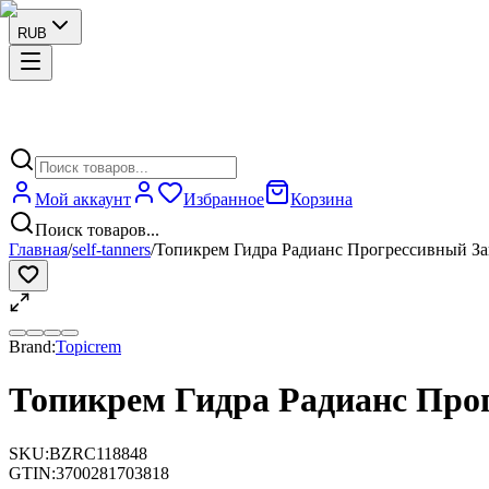
RUB
Мой аккаунт
Избранное
Корзина
Поиск товаров...
Главная
/
self-tanners
/
Топикрем Гидра Радианс Прогрессивный За
Brand:
Topicrem
Топикрем Гидра Радианс Прог
SKU:
BZRC118848
GTIN:
3700281703818