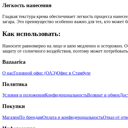
Легкость нанесения
Гладкая текстура крема обеспечивает легкость процесса нанесе
загара. Это преимущество особенно важно для тех, кто может 
Как использовать:
Наносите равномерно на лицо и шею медленно и осторожно. Обе
защиту от солнечного воздействия, поэтому может потребоватьс
Bazaarica
О нас
Головной офис (ОАЭ)
Офис в Стамбуле
Политика
Условия и положения
Конфиденциальность
Возврат и обмен
Дос
Покупки
Магазин
По брендам
Оплата и конфиденциальность
Отказ от от