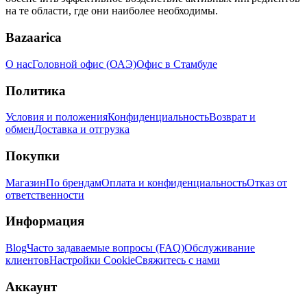
на те области, где они наиболее необходимы.
Bazaarica
О нас
Головной офис (ОАЭ)
Офис в Стамбуле
Политика
Условия и положения
Конфиденциальность
Возврат и
обмен
Доставка и отгрузка
Покупки
Магазин
По брендам
Оплата и конфиденциальность
Отказ от
ответственности
Информация
Blog
Часто задаваемые вопросы (FAQ)
Обслуживание
клиентов
Настройки Cookie
Свяжитесь с нами
Аккаунт