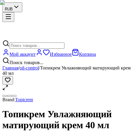
RUB
Мой аккаунт
Избранное
Корзина
Поиск товаров...
Главная
/
oil-control
/
Топикрем Увлажняющий матирующий крем
40 мл
Brand:
Topicrem
Топикрем Увлажняющий
матирующий крем 40 мл