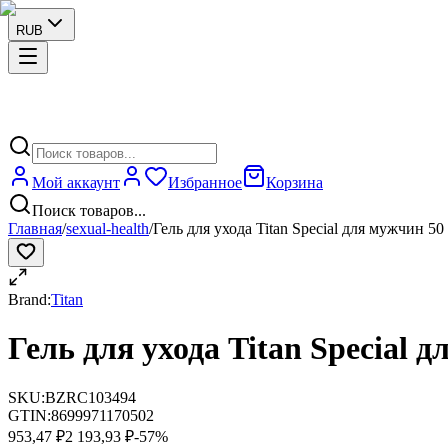
RUB
Мой аккаунт
Избранное
Корзина
Поиск товаров...
Главная
/
sexual-health
/
Гель для ухода Titan Special для мужчин 50
Brand:
Titan
Гель для ухода Titan Special 
SKU:
BZRC103494
GTIN:
8699971170502
953,47 ₽
2 193,93 ₽
-
57
%