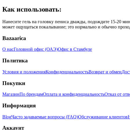
Как использовать:
Нанесите гель на головку пениса дважды, подождите 15-20 ми
может ощущаться покалывание; это нормально и обычно прохо
Bazaarica
О нас
Головной офис (ОАЭ)
Офис в Стамбуле
Политика
Условия и положения
Конфиденциальность
Возврат и обмен
Дос
Покупки
Магазин
По брендам
Оплата и конфиденциальность
Отказ от от
Информация
Blog
Часто задаваемые вопросы (FAQ)
Обслуживание клиентов
Н
Аккаунт