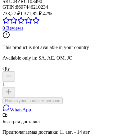
SKU:
BZRC103490
GTIN:
8697446210234
733,27 ₽
1 371,85 ₽
-
47
%
0
Reviews
This product is not available in your country
Available only in: SA, AE, OM, JO
Qty
1
Недоступно в вашем регионе
WhatsApp
Быстрая доставка
Предполагаемая доставка
:
11 авг. - 14 авг.