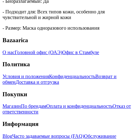
- Биоразлагаемый: Да
- Подходит для: Всех типов кожи, особенно для
чувствительной и жирной кожи
- Размер: Маска одноразового использования
Bazaarica
О нас
Головной офис (ОАЭ)
Офис в Стамбуле
Политика
Условия и положения
Конфиденциальность
Возврат и
обмен
Доставка и отгрузка
Покупки
Магазин
По брендам
Оплата и конфиденциальность
Отказ от
ответственности
Информация
Blog
Часто задаваемые вопросы (FAQ)
Обслуживание