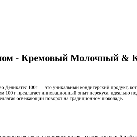
ом - Кремовый Молочный & Ка
Деликатес 100г — это уникальный кондитерский продукт, кото
м 100 г предлагает инновационный опыт перекуса, идеально под
редлагая освежающий поворот на традиционном шоколаде.
ием вкусов какао и кремового молока, создавая вкусный и сба