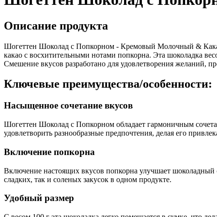
Описание продукта
Шогеттен Шоколад с Попкорном - Кремовый Молочный & Какао 
какао с восхитительными нотами попкорна. Эта шоколадка весо
Смешение вкусов разработано для удовлетворения желаний, п
Ключевые преимущества/особенности:
Насыщенное сочетание вкусов
Шогеттен Шоколад с Попкорном обладает гармоничным сочетан
удовлетворить разнообразные предпочтения, делая его привле
Включение попкорна
Включение настоящих вкусов попкорна улучшает шоколадный оп
сладких, так и соленых закусок в одном продукте.
Удобный размер
С весом 100 г эта шоколадка легко помещается в сумке, что де