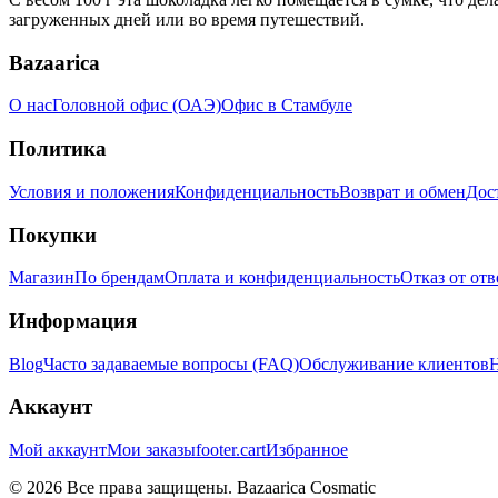
загруженных дней или во время путешествий.
Bazaarica
О нас
Головной офис (ОАЭ)
Офис в Стамбуле
Политика
Условия и положения
Конфиденциальность
Возврат и обмен
Дос
Покупки
Магазин
По брендам
Оплата и конфиденциальность
Отказ от от
Информация
Blog
Часто задаваемые вопросы (FAQ)
Обслуживание клиентов
Н
Аккаунт
Мой аккаунт
Мои заказы
footer.cart
Избранное
© 2026 Все права защищены. Bazaarica Cosmatic