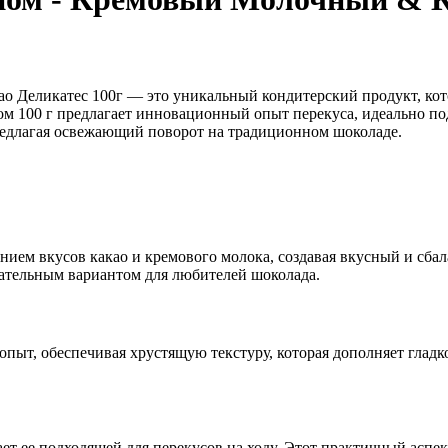
Деликатес 100г — это уникальный кондитерский продукт, кото
м 100 г предлагает инновационный опыт перекуса, идеально под
редлагая освежающий поворот на традиционном шоколаде.
ием вкусов какао и кремового молока, создавая вкусный и сба
кательным вариантом для любителей шоколада.
ыт, обеспечивая хрустящую текстуру, которая дополняет гладко
лает ее подходящей для перекусов на ходу. Этот практичный асп