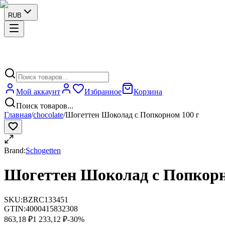
RUB
Мой аккаунт
Избранное
Корзина
Поиск товаров...
Главная
/
chocolate
/
Шогеттен Шоколад с Попкорном 100 г
Brand:
Schogetten
Шогеттен Шоколад с Попкорн
SKU:
BZRC133451
GTIN:
4000415832308
863,18 ₽
1 233,12 ₽
-
30
%