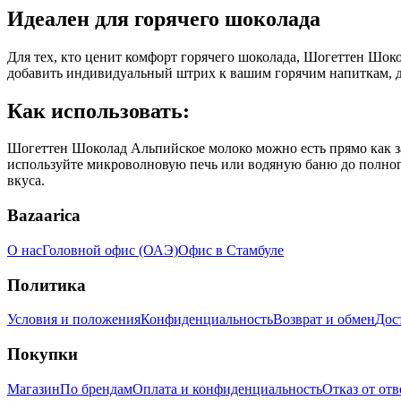
Идеален для горячего шоколада
Для тех, кто ценит комфорт горячего шоколада, Шогеттен Шок
добавить индивидуальный штрих к вашим горячим напиткам, д
Как использовать:
Шогеттен Шоколад Альпийское молоко можно есть прямо как за
используйте микроволновую печь или водяную баню до полног
вкуса.
Bazaarica
О нас
Головной офис (ОАЭ)
Офис в Стамбуле
Политика
Условия и положения
Конфиденциальность
Возврат и обмен
Дос
Покупки
Магазин
По брендам
Оплата и конфиденциальность
Отказ от от