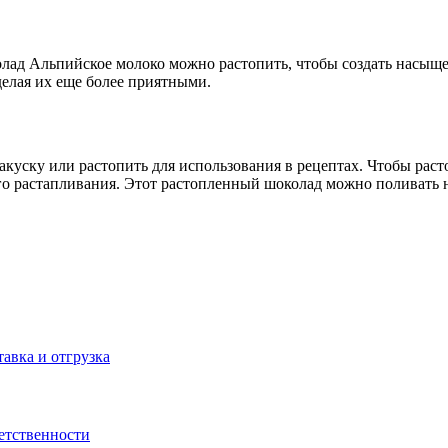
олад Альпийское молоко можно растопить, чтобы создать насыщ
елая их еще более приятными.
куску или растопить для использования в рецептах. Чтобы рас
о растапливания. Этот растопленный шоколад можно поливать н
тавка и отгрузка
ветственности