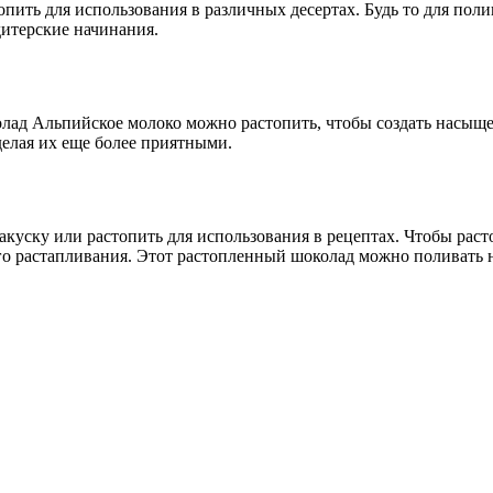
пить для использования в различных десертах. Будь то для пол
дитерские начинания.
олад Альпийское молоко можно растопить, чтобы создать насыщ
елая их еще более приятными.
куску или растопить для использования в рецептах. Чтобы рас
о растапливания. Этот растопленный шоколад можно поливать н