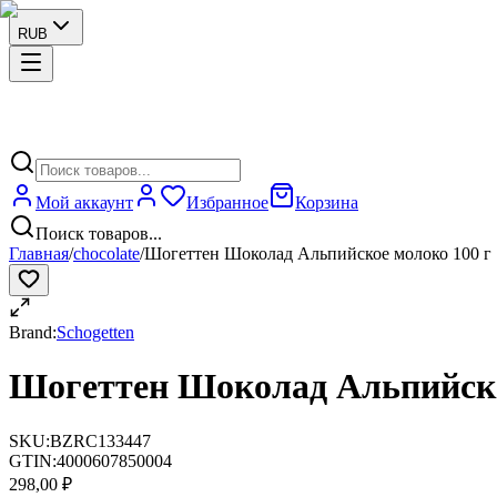
RUB
Мой аккаунт
Избранное
Корзина
Поиск товаров...
Главная
/
chocolate
/
Шогеттен Шоколад Альпийское молоко 100 г
Brand:
Schogetten
Шогеттен Шоколад Альпийско
SKU:
BZRC133447
GTIN:
4000607850004
298,00 ₽