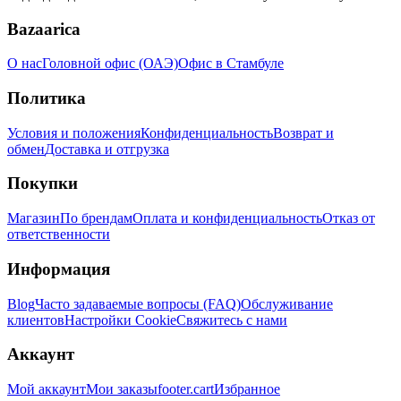
Bazaarica
О нас
Головной офис (ОАЭ)
Офис в Стамбуле
Политика
Условия и положения
Конфиденциальность
Возврат и
обмен
Доставка и отгрузка
Покупки
Магазин
По брендам
Оплата и конфиденциальность
Отказ от
ответственности
Информация
Blog
Часто задаваемые вопросы (FAQ)
Обслуживание
клиентов
Настройки Cookie
Свяжитесь с нами
Аккаунт
Мой аккаунт
Мои заказы
footer.cart
Избранное