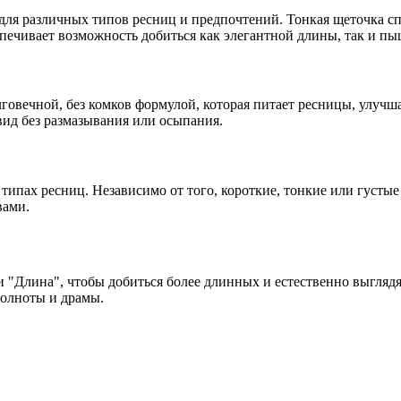
ля различных типов ресниц и предпочтений. Тонкая щеточка спе
еспечивает возможность добиться как элегантной длины, так и 
говечной, без комков формулой, которая питает ресницы, улучш
вид без размазывания или осыпания.
 типах ресниц. Независимо от того, короткие, тонкие или густ
вами.
 "Длина", чтобы добиться более длинных и естественно выгляд
полноты и драмы.