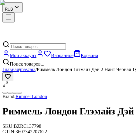
RUB
Мой аккаунт
Избранное
Корзина
Поиск товаров...
Главная
/
mascara
/
Риммель Лондон Глэмайз Дэй 2 Найт Черная Т
Brand:
Rimmel London
Риммель Лондон Глэмайз Дэй
SKU:
BZRC137798
GTIN:
3607342207622