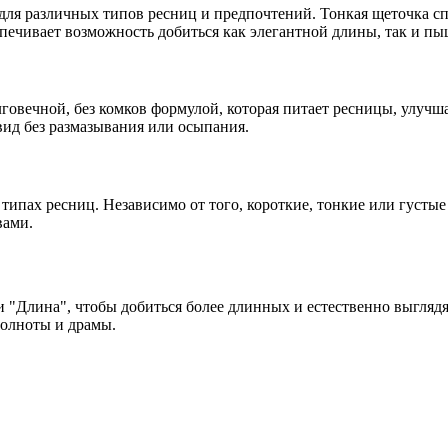
ля различных типов ресниц и предпочтений. Тонкая щеточка спе
еспечивает возможность добиться как элегантной длины, так и 
говечной, без комков формулой, которая питает ресницы, улучш
вид без размазывания или осыпания.
 типах ресниц. Независимо от того, короткие, тонкие или густ
вами.
 "Длина", чтобы добиться более длинных и естественно выгляд
полноты и драмы.