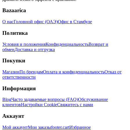
Bazaarica
О нас
Головной офис (ОАЭ)
Офис в Стамбуле
Политика
Условия и положения
Конфиденциальность
Возврат и
обмен
Доставка и отгрузка
Покупки
Магазин
По брендам
Оплата и конфиденциальность
Отказ от
ответственности
Информация
Blog
Часто задаваемые вопросы (FAQ)
Обслуживание
клиентов
Настройки Cookie
Свяжитесь с нами
Аккаунт
Мой аккаунт
Мои заказы
footer.cart
Избранное