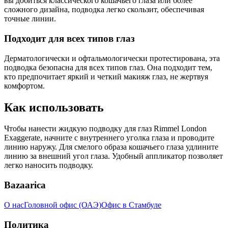
вы добиться классического кошачьего глаза или более
сложного дизайна, подводка легко скользит, обеспечивая
точные линии.
Подходит для всех типов глаз
Дерматологически и офтальмологически протестирована, эта
подводка безопасна для всех типов глаз. Она подходит тем,
кто предпочитает яркий и четкий макияж глаз, не жертвуя
комфортом.
Как использовать
Чтобы нанести жидкую подводку для глаз Rimmel London
Exaggerate, начните с внутреннего уголка глаза и проводите
линию наружу. Для смелого образа кошачьего глаза удлините
линию за внешний угол глаза. Удобный аппликатор позволяет
легко наносить подводку.
Bazaarica
О нас
Головной офис (ОАЭ)
Офис в Стамбуле
Политика