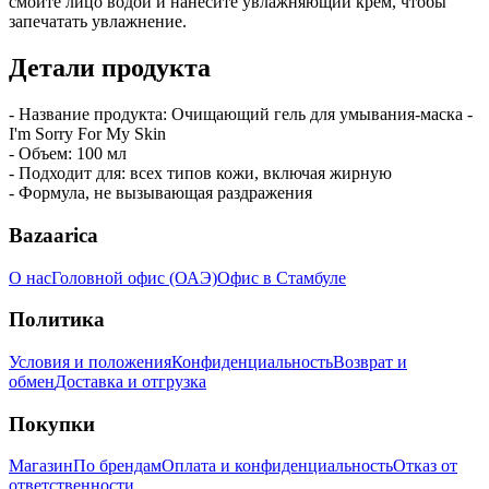
смойте лицо водой и нанесите увлажняющий крем, чтобы
запечатать увлажнение.
Детали продукта
- Название продукта: Очищающий гель для умывания-маска -
I'm Sorry For My Skin
- Объем: 100 мл
- Подходит для: всех типов кожи, включая жирную
- Формула, не вызывающая раздражения
Bazaarica
О нас
Головной офис (ОАЭ)
Офис в Стамбуле
Политика
Условия и положения
Конфиденциальность
Возврат и
обмен
Доставка и отгрузка
Покупки
Магазин
По брендам
Оплата и конфиденциальность
Отказ от
ответственности