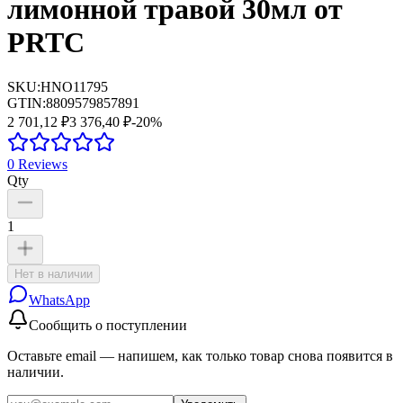
лимонной травой 30мл от
PRTC
SKU:
HNO11795
GTIN:
8809579857891
2 701,12 ₽
3 376,40 ₽
-
20
%
0
Reviews
Qty
1
Нет в наличии
WhatsApp
Сообщить о поступлении
Оставьте email — напишем, как только товар снова появится в
наличии.