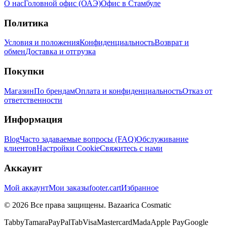
О нас
Головной офис (ОАЭ)
Офис в Стамбуле
Политика
Условия и положения
Конфиденциальность
Возврат и
обмен
Доставка и отгрузка
Покупки
Магазин
По брендам
Оплата и конфиденциальность
Отказ от
ответственности
Информация
Blog
Часто задаваемые вопросы (FAQ)
Обслуживание
клиентов
Настройки Cookie
Свяжитесь с нами
Аккаунт
Мой аккаунт
Мои заказы
footer.cart
Избранное
© 2026 Все права защищены. Bazaarica Cosmatic
Tabby
Tamara
PayPal
Tab
Visa
Mastercard
Mada
Apple Pay
Google