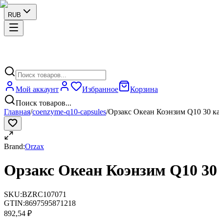
RUB
Мой аккаунт
Избранное
Корзина
Поиск товаров...
Главная
/
coenzyme-q10-capsules
/
Орзакс Океан Коэнзим Q10 30 к
Brand:
Orzax
Орзакс Океан Коэнзим Q10 30
SKU:
BZRC107071
GTIN:
8697595871218
892,54 ₽