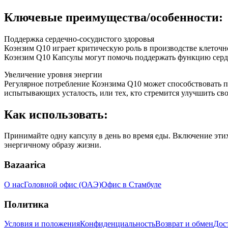
Ключевые преимущества/особенности:
Поддержка сердечно-сосудистого здоровья
Коэнзим Q10 играет критическую роль в производстве клеточн
Коэнзим Q10 Капсулы могут помочь поддержать функцию сердца
Увеличение уровня энергии
Регулярное потребление Коэнзима Q10 может способствовать п
испытывающих усталость, или тех, кто стремится улучшить с
Как использовать:
Принимайте одну капсулу в день во время еды. Включение эти
энергичному образу жизни.
Bazaarica
О нас
Головной офис (ОАЭ)
Офис в Стамбуле
Политика
Условия и положения
Конфиденциальность
Возврат и обмен
Дос