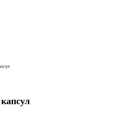
апсул
 капсул