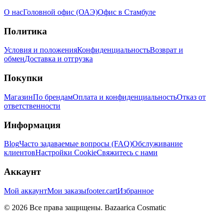
О нас
Головной офис (ОАЭ)
Офис в Стамбуле
Политика
Условия и положения
Конфиденциальность
Возврат и
обмен
Доставка и отгрузка
Покупки
Магазин
По брендам
Оплата и конфиденциальность
Отказ от
ответственности
Информация
Blog
Часто задаваемые вопросы (FAQ)
Обслуживание
клиентов
Настройки Cookie
Свяжитесь с нами
Аккаунт
Мой аккаунт
Мои заказы
footer.cart
Избранное
© 2026 Все права защищены. Bazaarica Cosmatic