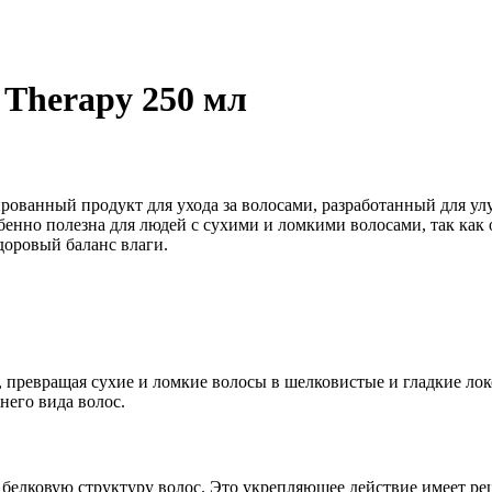
 Therapy 250 мл
зированный продукт для ухода за волосами, разработанный для 
бенно полезна для людей с сухими и ломкими волосами, так как о
доровый баланс влаги.
е, превращая сухие и ломкие волосы в шелковистые и гладкие ло
него вида волос.
белковую структуру волос. Это укрепляющее действие имеет ре