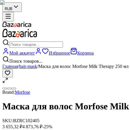
RUB
Мой аккаунт
Избранное
Корзина
Поиск товаров...
Главная
/
hair-mask
/
Маска для волос Morfose Milk Therapy 250 мл
Brand:
Morfose
Маска для волос Morfose Milk
SKU:
BZRC102405
3 655,32 ₽
4 873,76 ₽
-
25
%