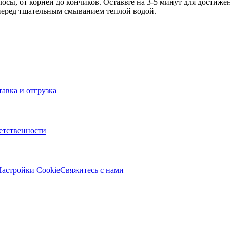
осы, от корней до кончиков. Оставьте на 3-5 минут для достиже
 перед тщательным смыванием теплой водой.
тавка и отгрузка
ветственности
астройки Cookie
Свяжитесь с нами