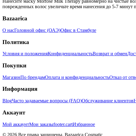
Нанесите маску Morfose Milk Therapy равномерно на чистые вол
поврежденных волос увеличьте время нанесения до 5-7 минут
Bazaarica
О нас
Головной офис (ОАЭ)
Офис в Стамбуле
Политика
Условия и положения
Конфиденциальность
Возврат и обмен
Дос
Покупки
Магазин
По брендам
Оплата и конфиденциальность
Отказ от от
Информация
Blog
Часто задаваемые вопросы (FAQ)
Обслуживание клиентов
Н
Аккаунт
Мой аккаунт
Мои заказы
footer.cart
Избранное
© 2026 Все права защищены. Bazaarica Cosmatic