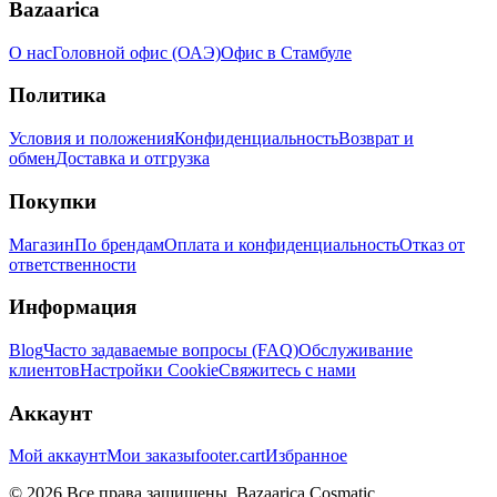
Bazaarica
О нас
Головной офис (ОАЭ)
Офис в Стамбуле
Политика
Условия и положения
Конфиденциальность
Возврат и
обмен
Доставка и отгрузка
Покупки
Магазин
По брендам
Оплата и конфиденциальность
Отказ от
ответственности
Информация
Blog
Часто задаваемые вопросы (FAQ)
Обслуживание
клиентов
Настройки Cookie
Свяжитесь с нами
Аккаунт
Мой аккаунт
Мои заказы
footer.cart
Избранное
© 2026 Все права защищены. Bazaarica Cosmatic