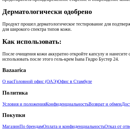
Дерматологически одобрено
Продукт прошел дерматологическое тестирование для подтвержд
для широкого спектра типов кожи.
Как использовать:
После очищения кожи аккуратно откройте капсулу и нанесите с
использовать после этого гель-крем Isana Гидро Бустер 24.
Bazaarica
О нас
Головной офис (ОАЭ)
Офис в Стамбуле
Политика
Условия и положения
Конфиденциальность
Возврат и обмен
Дос
Покупки
Магазин
По брендам
Оплата и конфиденциальность
Отказ от от