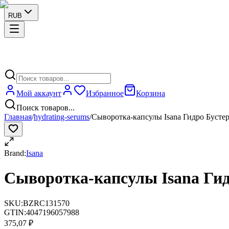
RUB
Мой аккаунт
Избранное
Корзина
Поиск товаров...
Главная
/
hydrating-serums
/
Сыворотка-капсулы Isana Гидро Буст
Brand:
Isana
Сыворотка-капсулы Isana Ги
SKU:
BZRC131570
GTIN:
4047196057988
375,07 ₽