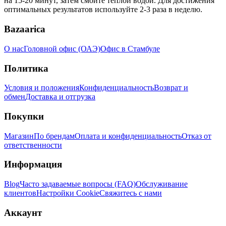
на 15-20 минут, затем смойте теплой водой. Для достижения
оптимальных результатов используйте 2-3 раза в неделю.
Bazaarica
О нас
Головной офис (ОАЭ)
Офис в Стамбуле
Политика
Условия и положения
Конфиденциальность
Возврат и
обмен
Доставка и отгрузка
Покупки
Магазин
По брендам
Оплата и конфиденциальность
Отказ от
ответственности
Информация
Blog
Часто задаваемые вопросы (FAQ)
Обслуживание
клиентов
Настройки Cookie
Свяжитесь с нами
Аккаунт