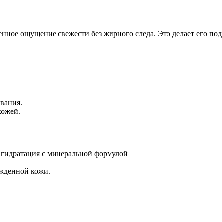
венное ощущение свежести без жирного следа. Это делает его по
вания.
кожей.
я гидратация с минеральной формулой
ежденной кожи.