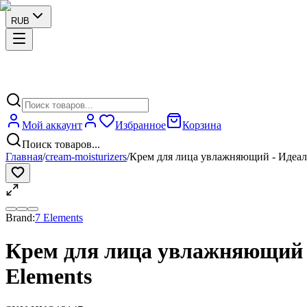
RUB
Мой аккаунт
Избранное
Корзина
Поиск товаров...
Главная
/
cream-moisturizers
/
Крем для лица увлажняющий - Идеаль
Brand:
7 Elements
Крем для лица увлажняющий -
Elements