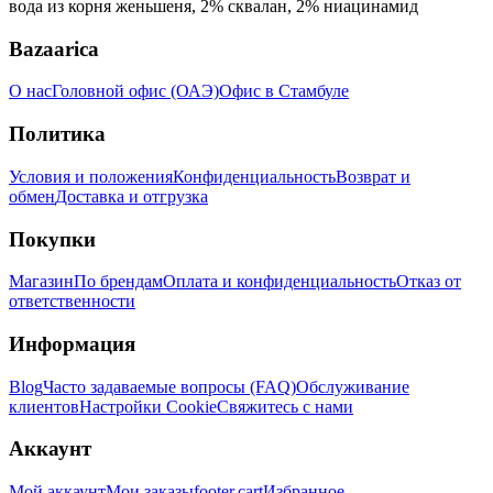
вода из корня женьшеня, 2% сквалан, 2% ниацинамид
Bazaarica
О нас
Головной офис (ОАЭ)
Офис в Стамбуле
Политика
Условия и положения
Конфиденциальность
Возврат и
обмен
Доставка и отгрузка
Покупки
Магазин
По брендам
Оплата и конфиденциальность
Отказ от
ответственности
Информация
Blog
Часто задаваемые вопросы (FAQ)
Обслуживание
клиентов
Настройки Cookie
Свяжитесь с нами
Аккаунт
Мой аккаунт
Мои заказы
footer.cart
Избранное