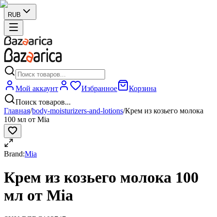
RUB
Мой аккаунт
Избранное
Корзина
Поиск товаров...
Главная
/
body-moisturizers-and-lotions
/
Крем из козьего молока
100 мл от Mia
Brand:
Mia
Крем из козьего молока 100
мл от Mia