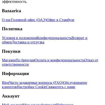
эффективность.
Bazaarica
О нас
Головной офис (ОАЭ)
Офис в Стамбуле
Политика
Условия и положения
Конфиденциальность
Возврат и
обмен
Доставка и отгрузка
Покупки
Магазин
По брендам
Оплата и конфиденциальность
Отказ от
ответственности
Информация
Blog
Часто задаваемые вопросы (FAQ)
Обслуживание
клиентов
Настройки Cookie
Свяжитесь с нами
Аккаунт
Мой аккаунт
Мои заказы
footer.cart
Избранное