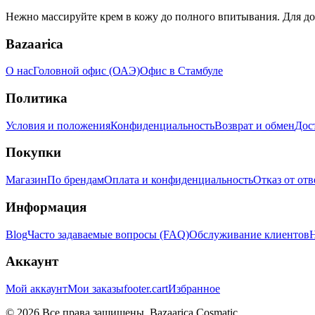
Нежно массируйте крем в кожу до полного впитывания. Для до
Bazaarica
О нас
Головной офис (ОАЭ)
Офис в Стамбуле
Политика
Условия и положения
Конфиденциальность
Возврат и обмен
Дос
Покупки
Магазин
По брендам
Оплата и конфиденциальность
Отказ от от
Информация
Blog
Часто задаваемые вопросы (FAQ)
Обслуживание клиентов
Н
Аккаунт
Мой аккаунт
Мои заказы
footer.cart
Избранное
© 2026 Все права защищены. Bazaarica Cosmatic