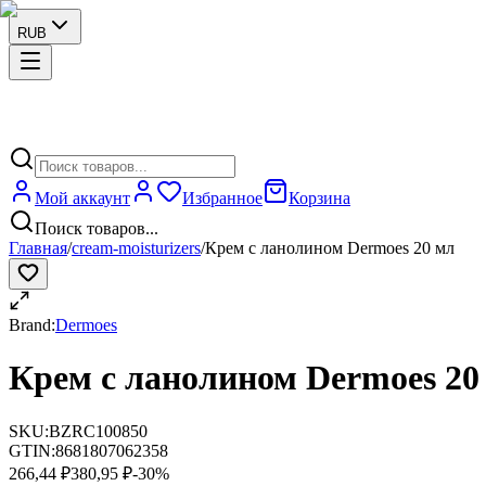
RUB
Мой аккаунт
Избранное
Корзина
Поиск товаров...
Главная
/
cream-moisturizers
/
Крем с ланолином Dermoes 20 мл
Brand:
Dermoes
Крем с ланолином Dermoes 20
SKU:
BZRC100850
GTIN:
8681807062358
266,44 ₽
380,95 ₽
-
30
%