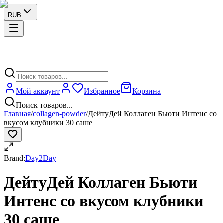
RUB
Мой аккаунт
Избранное
Корзина
Поиск товаров...
Главная
/
collagen-powder
/
ДейтуДей Коллаген Бьюти Интенс со
вкусом клубники 30 саше
Brand:
Day2Day
ДейтуДей Коллаген Бьюти
Интенс со вкусом клубники
30 саше