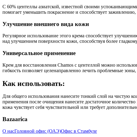
С 60% центеллы азиатской, известной своими успокаивающими
помогает уменьшить покраснение и способствует заживлению, 
Улучшение внешнего вида кожи
Регулярное использование этого крема способствует улучшени
над улучшением поверхности кожи, способствуя более гладком
Универсальное применение
Крем для восстановления Chamos с центеллой можно использова
гибкость позволяет целенаправленно лечить проблемные зоны, 
Как использовать:
Для общего использования нанесите тонкий слой на чистую кож
применения после очищения нанесите достаточное количество 
кожа чувствует себя чувствительной или требует дополнительн
Bazaarica
О нас
Головной офис (ОАЭ)
Офис в Стамбуле