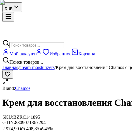
RUB
Мой аккаунт
Избранное
Корзина
Поиск товаров...
Главная
/
cream-moisturizers
/
Крем для восстановления Chamos с ц
Brand:
Chamos
Крем для восстановления Cha
SKU:
BZRC141895
GTIN:
8809071367294
2 974,90 ₽
5 408,85 ₽
-
45
%