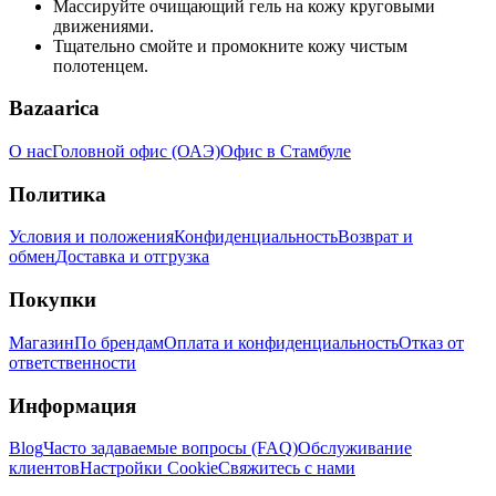
Массируйте очищающий гель на кожу круговыми
движениями.
Тщательно смойте и промокните кожу чистым
полотенцем.
Bazaarica
О нас
Головной офис (ОАЭ)
Офис в Стамбуле
Политика
Условия и положения
Конфиденциальность
Возврат и
обмен
Доставка и отгрузка
Покупки
Магазин
По брендам
Оплата и конфиденциальность
Отказ от
ответственности
Информация
Blog
Часто задаваемые вопросы (FAQ)
Обслуживание
клиентов
Настройки Cookie
Свяжитесь с нами