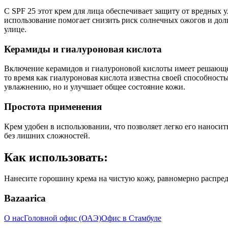
С SPF 25 этот крем для лица обеспечивает защиту от вредных
использование помогает снизить риск солнечных ожогов и долг
улице.
Керамиды и гиалуроновая кислота
Включение керамидов и гиалуроновой кислоты имеет решающее 
то время как гиалуроновая кислота известна своей способность
увлажнению, но и улучшает общее состояние кожи.
Простота применения
Крем удобен в использовании, что позволяет легко его наноси
без лишних сложностей.
Как использовать:
Нанесите горошину крема на чистую кожу, равномерно распреде
Bazaarica
О нас
Головной офис (ОАЭ)
Офис в Стамбуле