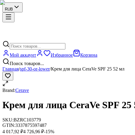
RUB
Мой аккаунт
Избранное
Корзина
Поиск товаров...
Главная
/
spf-30-or-lower
/
Крем для лица CeraVe SPF 25 52 мл
Brand:
Cerave
Крем для лица CeraVe SPF 25 
SKU:
BZRC103779
GTIN:
3337875597487
4 017,92 ₽
4 726,96 ₽
-
15
%