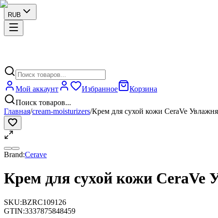
RUB
Мой аккаунт
Избранное
Корзина
Поиск товаров...
Главная
/
cream-moisturizers
/
Крем для сухой кожи CeraVe Увлажн
Brand:
Cerave
Крем для сухой кожи CeraVe
SKU:
BZRC109126
GTIN:
3337875848459