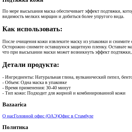
По мере высыхания маска обеспечивает эффект подтяжки, кото
видимость мелких морщин и добиться более упругого вида.
Как использовать:
После очищения кожи извлеките маску из упаковки и снимите о
Осторожно снимите оставшуюся защитную пленку. Оставьте мас
что при высыхании маски может возникнуть эффект подтяжки,
Детали продукта:
- Ингредиенты: Натуральная глина, вулканический пепел, бент
- Объем: Одна маска в упаковке
- Время применения: 30-40 минут
- Тип кожи: Подходит для жирной и комбинированной кожи
Bazaarica
О нас
Головной офис (ОАЭ)
Офис в Стамбуле
Политика