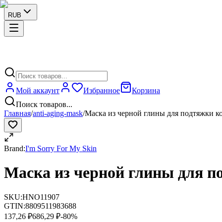
RUB
Мой аккаунт
Избранное
Корзина
Поиск товаров...
Главная
/
anti-aging-mask
/
Маска из черной глины для подтяжки кож
Brand:
I'm Sorry For My Skin
Маска из черной глины для по
SKU:
HNO11907
GTIN:
8809511983688
137,26 ₽
686,29 ₽
-
80
%