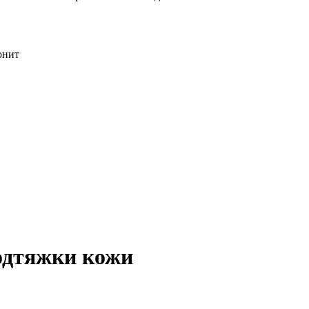
онит
одтяжки кожи