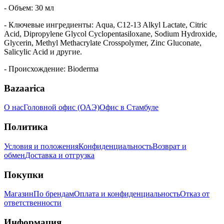
- Объем: 30 мл
- Ключевые ингредиенты: Aqua, C12-13 Alkyl Lactate, Citric
Acid, Dipropylene Glycol Cyclopentasiloxane, Sodium Hydroxide,
Glycerin, Methyl Methacrylate Crosspolymer, Zinc Gluconate,
Salicylic Acid и другие.
- Происхождение: Bioderma
Bazaarica
О нас
Головной офис (ОАЭ)
Офис в Стамбуле
Политика
Условия и положения
Конфиденциальность
Возврат и
обмен
Доставка и отгрузка
Покупки
Магазин
По брендам
Оплата и конфиденциальность
Отказ от
ответственности
Информация