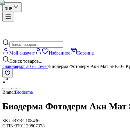
RUB
Мой аккаунт
Избранное
Корзина
Поиск товаров...
Главная
/
spf-30-or-lower
/
Биодерма Фотодерм Акн Мат SPF30+ Кре
Brand:
Bioderma
Биодерма Фотодерм Акн Мат S
SKU:
BZRC108436
GTIN:
3701129807378