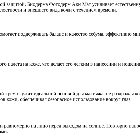
й защитой, Биодерма Фотодерм Акн Мат усиливает естественну
лостности и внешнего вида кожи с течением времени.
омогает поддерживать баланс и качество себума, эффективно мин
го налета на коже, что делает его легким в нанесении и ношени
й крем служит идеальной основой для макияжа, не раздражая ко
в кожи, обеспечивая безопасное использование вокруг глаз.
и равномерно на лицо перед выходом на солнце. Повторно нанос
ами.