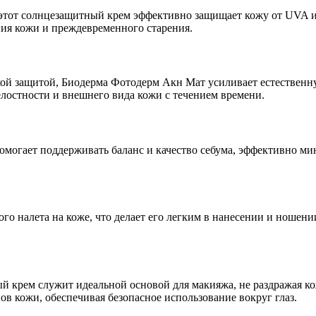
 этот солнцезащитный крем эффективно защищает кожу от UVA и
ия кожи и преждевременного старения.
й защитой, Биодерма Фотодерм Акн Мат усиливает естественну
лостности и внешнего вида кожи с течением времени.
омогает поддерживать баланс и качество себума, эффективно мин
го налета на коже, что делает его легким в нанесении и ношени
й крем служит идеальной основой для макияжа, не раздражая ко
в кожи, обеспечивая безопасное использование вокруг глаз.