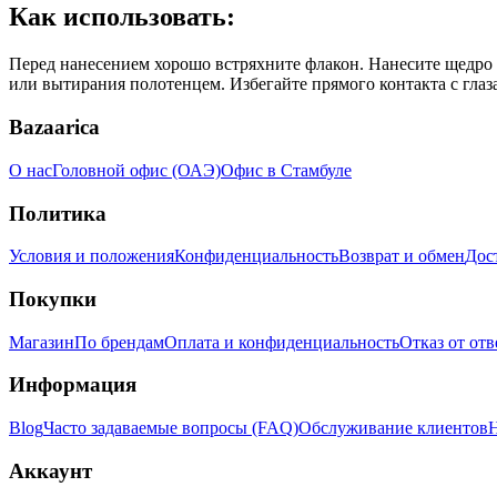
Как использовать:
Перед нанесением хорошо встряхните флакон. Нанесите щедро 
или вытирания полотенцем. Избегайте прямого контакта с глаз
Bazaarica
О нас
Головной офис (ОАЭ)
Офис в Стамбуле
Политика
Условия и положения
Конфиденциальность
Возврат и обмен
Дос
Покупки
Магазин
По брендам
Оплата и конфиденциальность
Отказ от от
Информация
Blog
Часто задаваемые вопросы (FAQ)
Обслуживание клиентов
Н
Аккаунт