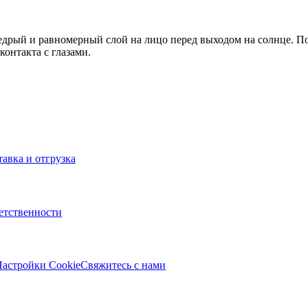
дрый и равномерный слой на лицо перед выходом на солнце. По
онтакта с глазами.
тавка и отгрузка
ветственности
астройки Cookie
Свяжитесь с нами