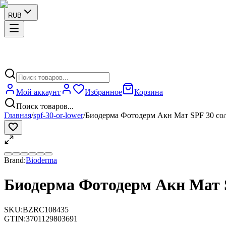
RUB
Мой аккаунт
Избранное
Корзина
Поиск товаров...
Главная
/
spf-30-or-lower
/
Биодерма Фотодерм Акн Мат SPF 30 со
Brand:
Bioderma
Биодерма Фотодерм Акн Мат 
SKU:
BZRC108435
GTIN:
3701129803691