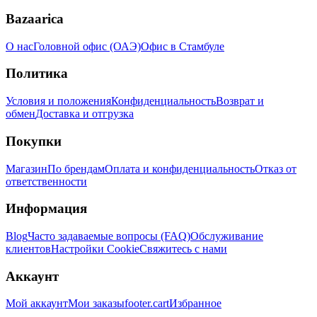
Bazaarica
О нас
Головной офис (ОАЭ)
Офис в Стамбуле
Политика
Условия и положения
Конфиденциальность
Возврат и
обмен
Доставка и отгрузка
Покупки
Магазин
По брендам
Оплата и конфиденциальность
Отказ от
ответственности
Информация
Blog
Часто задаваемые вопросы (FAQ)
Обслуживание
клиентов
Настройки Cookie
Свяжитесь с нами
Аккаунт
Мой аккаунт
Мои заказы
footer.cart
Избранное