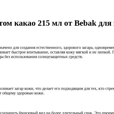
том какао 215 мл от Bebak для 
значено для создания естественного, здорового загара, одноврем
чивает быстрое впитывание, оставляя кожу мягкой и не липкой. 
гара без использования солнцезащитных средств.
иливает загар кожи, что делает его подходящим для тех, кто стр
ет общему здоровью кожи.
я сохранить бронзовый вид на более длительный срок. Это преи