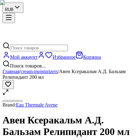
RUB
Мой аккаунт
Избранное
Корзина
Поиск товаров...
Главная
/
cream-moisturizers
/
Авен Ксеракальм А.Д. Бальзам
Релипидант 200 мл
Brand:
Eau Thermale Avene
Авен Ксеракальм А.Д.
Бальзам Релипидант 200 мл